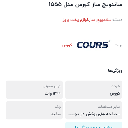
ساندویچ ساز کورس مدل 1555
دسته:
ساندویچ ساز
,
لوازم پخت و پز
برند:
کورس
ویژگی‌ها
شرکت
توان مصرفی
کورس
1300 وات
سایر مشخصات
رنگ
– صفحه های روکش دار نچسب برای پخت آسان – دستگیره باز شونده آسان – چراغ راهنمای گرم و آماده شدن پخت – مجهز به خروجی و ظرف روغن – امکان باز شدن 180 درجه ای – دارای سیستم قطع کن خودکار
سفید
مشاهده همه ویژگی‌ها