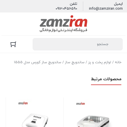
ایمیل
تلفن
09120456590
info@zamziran.com
خانه
/
لوازم پخت و پز
/
ساندویچ ساز
/ ساندویچ ساز کورس مدل 1555
محصولات مرتبط