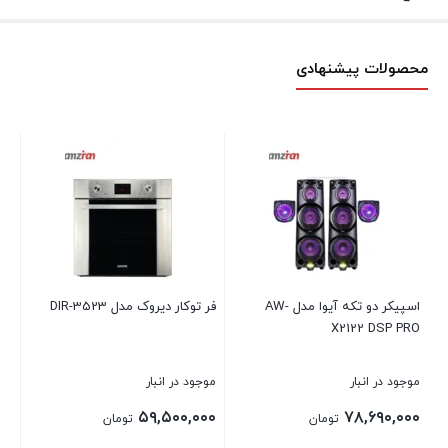
محصولات پیشنهادی
اسپيكر دو تكه آيوا مدل AW-
فر توکار ديروک مدل DIR-3523
اتو
70
X2122 DSP PRO
موجود در انبار
موجود در انبار
موج
۰۰
۵۹,۵۰۰,۰۰۰
۷۸,۶۹۰,۰۰۰
تومان
تومان