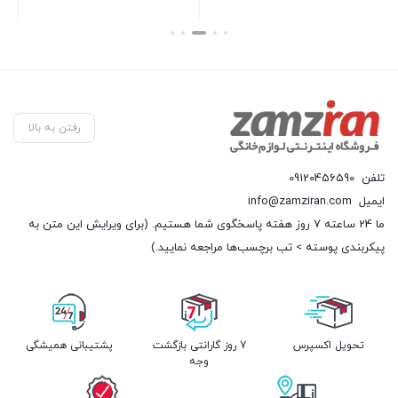
بستن
بستن
بست
رفتن به بالا
تلفن
09120456590
ایمیل
info@zamziran.com
ما 24 ساعته 7 روز هفته پاسخگوی شما هستیم. (برای ویرایش این متن به
پیکربندی پوسته > تب برچسب‌ها مراجعه نمایید.)
تحویل اکسپرس
7 روز گارانتی بازگشت
پشتیبانی همیشگی
وجه