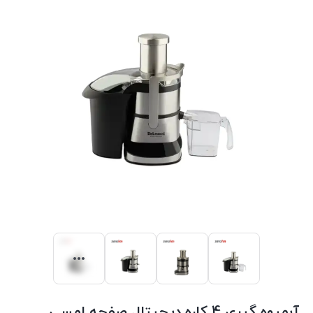
آبمیوه گیری 4 کاره دیجیتال صفحه لمسی