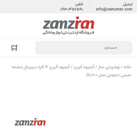
ایمیل
تلفن
09120456590
info@zamziran.com
خانه
/
نوشیدنی ساز
/
آبمیوه گیری
/ آبمیوه گیری 4 کاره دیجیتال صفحه
لمسی دلمونتی مدل DL700