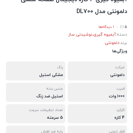
دلمونتی مدل DL700
5
(1)
1 دیدگاه‌ها
دسته:
آبمیوه گیری
,
نوشیدنی ساز
برند:
دلمونتی
ویژگی‌ها
شرکت
رنگ
دلمونتی
مشکی استیل
قدرت
جنس بدنه
1000 وات
استیل ضد زنگ
کارکرد
تعداد تنظیمات سرعت
4 کاره
5 سرعته
قفل ایمنی
پایه ضد لغزش