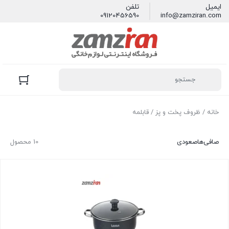
ایمیل
تلفن
09120456590
info@zamziran.com
خانه
/
ظروف پخت و پز
/ قابلمه
صافی‌ها
صعودی
10 محصول