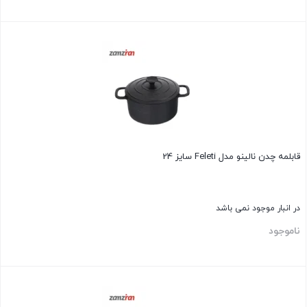
بستن
قابلمه چدن نالينو مدل Feleti سایز 24
در انبار موجود نمی باشد
ناموجود
بستن