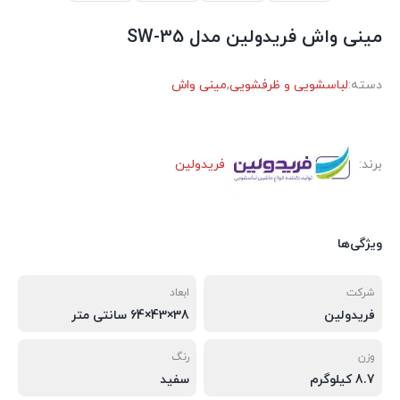
مینی واش فریدولین مدل SW-35
دسته:
لباسشویی و ظرفشویی
,
مینی واش
برند:
فریدولین
ویژگی‌ها
شرکت
ابعاد
فریدولین
38×43×64 سانتی متر
وزن
رنگ
8.7 کیلوگرم
سفید