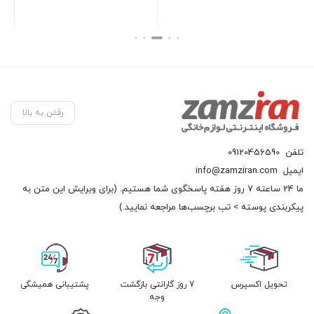
بستن
بستن
رفتن به بالا
تلفن
09120456590
ایمیل
info@zamziran.com
ما 24 ساعته 7 روز هفته پاسخگوی شما هستیم. (برای ویرایش این متن به
پیکربندی پوسته > تب برچسب‌ها مراجعه نمایید.)
تحویل اکسپرس
7 روز گارانتی بازگشت
پشتیبانی همیشگی
وجه