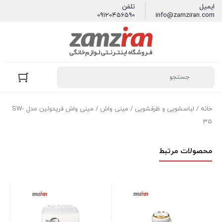
ایمیل
تلفن
09120456590
info@zamziran.com
خانه
/
لباسشویی و ظرفشویی
/
مینی واش
/ مینی واش فریدولین مدل SW-
35
محصولات مرتبط
مین