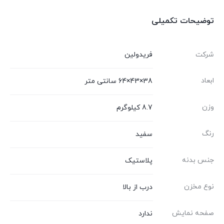
توضیحات تکمیلی
شرکت
فریدولین
ابعاد
38×43×64 سانتی متر
وزن
8.7 کیلوگرم
رنگ
سفید
جنس بدنه
پلاستیک
نوع مخزن
درب از بالا
صفحه نمایش
ندارد