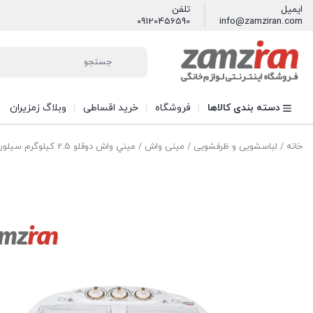
ایمیل
تلفن
09120456590
info@zamziran.com
دسته بندی کالاها
فروشگاه
خرید اقساطی
وبلاگ زمزیران
خانه
/
لباسشویی و ظرفشویی
/
مینی واش
/ ميني واش دوقلو 2.5 كيلوگرم سيلورلوكس مدل SLW3000T