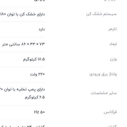
سیستم خشک کن
دارای خشک کن با توان 180 وات
تایمر
دارد
ابعاد
۷۳ × ۴۴ × ۸۶ سانتی متر
وزن
18.5 کیلوگرم
ولتاژ برق ورودی
220 ولت
سایر مشخصات
6.5 کیلوگرم
فرکانس
50 Hz