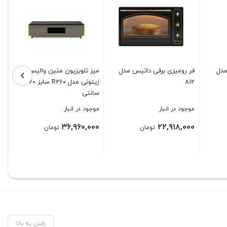
 مدل
فر روميزی برقی داتیس مدل
میز تلویزیون متین والیس و
812
زیتونی مدل R260 سايز 160
سانتی
موجود در انبار
موجود در انبار
۳۶,۹۶۰,۰۰۰
۲۲,۹۱۸,۰۰۰
تومان
تومان
بستن
بستن
رفتن به بالا