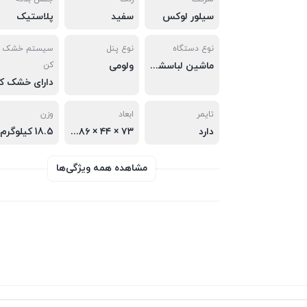
سیلور لوکس
سفید
پلاستیک
نوع دستگاه
نوع پنل
سیستم خشک
ماشین لباسشویی دوقلو ( نیمه اتوماتیک )
ولومی
کن
تایمر
ابعاد
وزن
دارد
۷۳ × ۴۴ × ۸۶ سانتی متر
18.5 کیلوگرم
مشاهده همه ویژگی‌ها