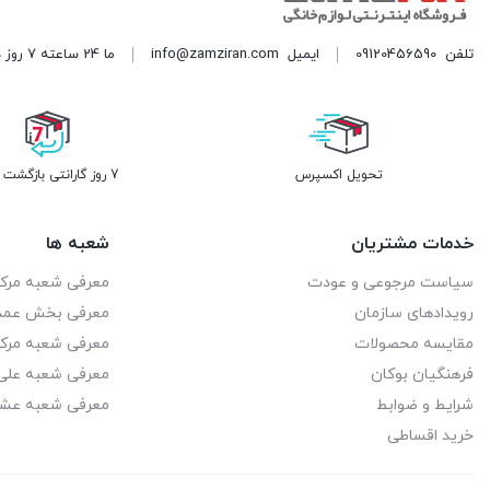
تلفن
09120456590
ایمیل
info@zamziran.com
ما 24 ساعته 7 روز هفته پاسخگوی شما هستیم. (برای ویرایش این متن به پیکربندی پوسته > تب برچسب‌ها مراجعه نمایید.)
تحویل اکسپرس
7 روز گارانتی بازگشت وجه
خدمات مشتریان
شعبه ها
سیاست مرجوعی و عودت
معرفی شعبه مرک
رویدادهای سازمان
معرفی بخش عمد
مقایسه محصولات
معرفی شعبه مرک
فرهنگیان بوکان
معرفی شعبه علی 
شرایط و ضوابط
معرفی شعبه عشا
خرید اقساطی