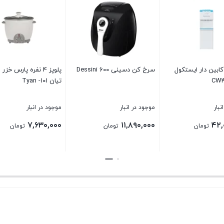
ابین دار ایستکول
سرخ کن دسینی Dessini 600
پلوپز 4 نفره پارس خزر
تيان 101- Tyan
نبار
موجود در انبار
موجود در انبار
۷,۶۳۰,۰۰۰
۱۱,۸۹۰,۰۰۰
۴۲,
تومان
تومان
تومان
بستن
بستن