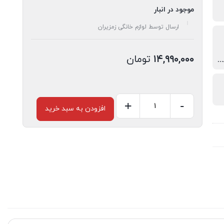
موجود در انبار
ارسال توسط لوازم خانگی زمزیران
۱۴,۹۹۰,۰۰۰
تومان
دارای خشک کن با توان 180 وات
+
-
افزودن به سبد خرید
ميني
واش
دوقلو
2.5
كيلوگرم
سيلورلوكس
مدل
SLW3000T