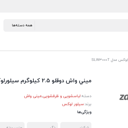
ميني واش دوقلو 2.5 كيلوگرم سيلورلوكس مدل SLW3000T
دسته:
لباسشویی و ظرفشویی
,
مینی واش
برند:
سیلور لوکس
ویژگی‌ها
شرکت
رنگ
جنس بدنه