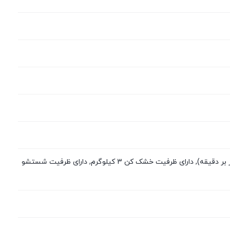
دارای پمپ تخلیه با توان 30 وات, دارای توان مصرفی شستشو 350 وات, دارای دبی پمپ تخلیه ( ۲۲ لیتر بر دقیقه), دارای ظرفیت خشک کن 3 کیلوگرم, دارای ظرفیت شستشو