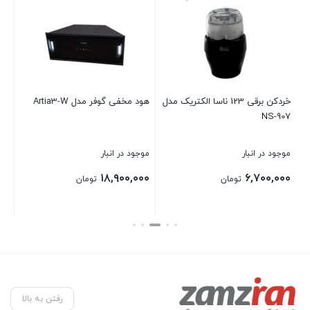
خردکن برقی 123 ناسا الکتریک مدل
هود مخفی گوفر مدل Artia3-W
NS-9
سايز 180 سانتی
ود در انبار
موجود در انبار
موجود در ان
۳۶۰,۰۰۰
۱۸,۹۰۰,۰۰۰
۶,۷۰۰,۰
تومان
تومان
ن
بستن
بستن
رفتن به بالا