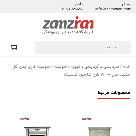
ایمیل
تلفن
09120456590
info@zamziran.com
خانه
/
سرمایشی و گرمایشی و تهویه
/
شومینه
/ شومینه گازی ایمن گاز
مشهد مدل 24000 طرح شارمین کلاسیک
محصولات مرتبط
شومینه ایم
32000 شارین طرح آجری