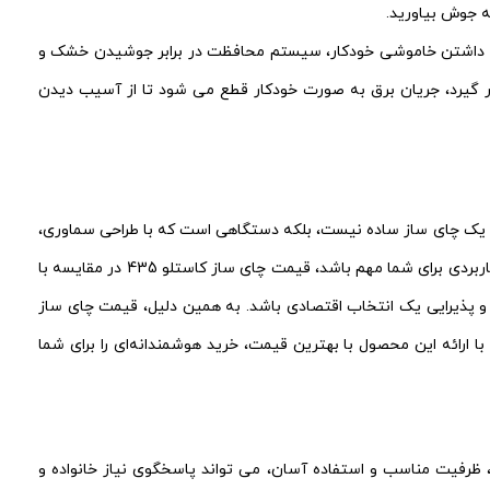
ه جوش بیاورید.
تخاب لوازم برقی آشپزخانه، ایمنی یکی از مهم ترین معیارها است. این چای ساز سماوری کاستلو 435 با داشتن خاموشی خودکار، سیستم محافظت در برابر جوشیدن خشک و
ار گیرد، جریان برق به صورت خودکار قطع می شود تا از آسیب دیدن
ین مدل فقط یک چای ساز ساده نیست، بلکه دستگاهی است که با طراحی سماوری،
بدنه شیشه پیرکس، توان 2000 وات و سیستم های ایمنی پیشرفته، ارزش خرید بالایی ایجاد می کند. اگر کیفیت ساخت، دوام قطعات و امکانات کاربردی برای شما مهم باشد، قیمت چای ساز کاستلو 435 در مقایسه با
 پذیرایی یک انتخاب اقتصادی باشد. به همین دلیل، قیمت چای ساز
ان با ارائه این محصول با بهترین قیمت، خرید هوشمندانه‌ای را برای شما
 یک تصمیم هوشمندانه است. این مدل با ظاهر مدرن، ظرفیت مناسب و استفاده آسان، می تواند پاسخگوی نیاز خانواده و