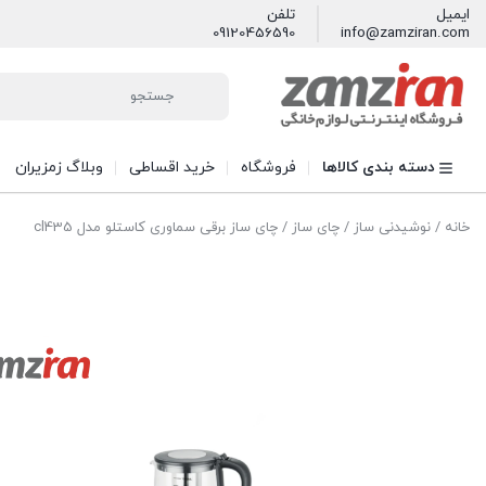
ایمیل
تلفن
09120456590
info@zamziran.com
دسته بندی کالاها
فروشگاه
خرید اقساطی
وبلاگ زمزیران
خانه
/
نوشیدنی ساز
/
چای ساز
/ چای ساز برقی سماوری کاستلو مدل cl435