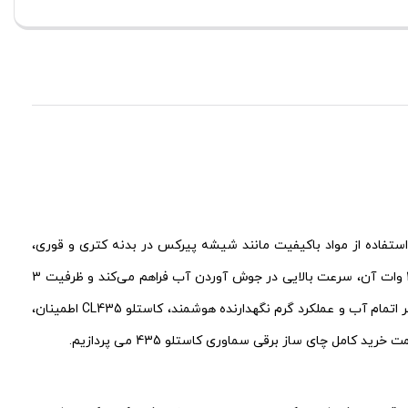
ی سفید، مشکی و استفاده از مواد باکیفیت مانند شیشه پیرکس در بدنه کتری و قوری،
جلوه‌ای زیبا به آشپزخانه شما می‌بخشد که در فروشگاه آنلاین لوازم خانگی زمزیران با قیمت خرید عالی عرضه می شود. این دستگاه با توان 2000 وات آن، سرعت بالایی در جوش آوردن آب فراهم می‌کند و ظرفیت 3
لیتری کتری و 1 لیتری قوری، پاسخگوی نیاز خانواده‌های پرجمعیت و مهمانی‌هاست. با قابلیت‌هایی نظیر خاموشی خودکار، سیستم محافظت در برابر اتمام آب و عملکرد گرم نگهدارنده هوشمند، کاستلو CL435 اطمینان،
مل چای ساز برقی سماوری کاستلو 435 می پردازیم.