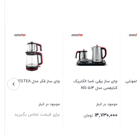
cl435
عدد
لمونتی
چای ساز برقی ناسا الکتریک
چای ساز فکر مدل BESTEA
کنارهمی مدل NS-514
موجود در انبار
موجود در انبار
برای قیمت تماس بگیرید
۱۴,۷۳۰,۰۰۰
تومان
بستن
بستن