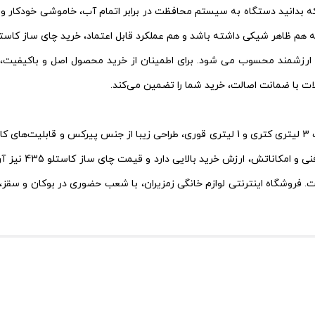
استلو 435 زمانی جذاب تر می شود که بدانید دستگاه به سیستم محافظت در برابر اتمام آب، 
ی ارزشمند محسوب می شود. برای اطمینان از خرید محصول اصل و باکیفیت، م
چای ساز برقی سماوری کاستلو مدل CL 435 با توان 2000 وات، ظرفیت 3 لیتری کتری و 1 لیتری قوری
. فروشگاه اینترنتی لوازم خانگی زمزیران، با شعب حضوری در بوکان و سقز،