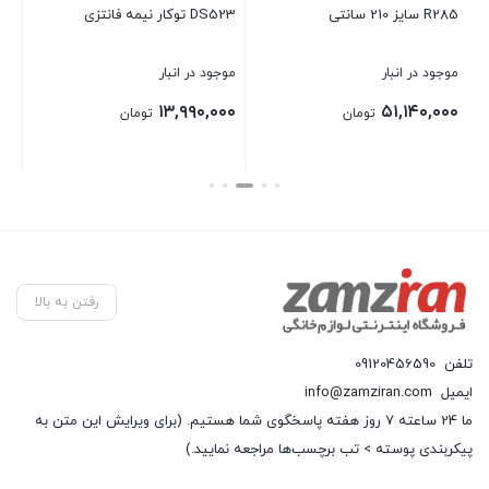
R285 سايز 210 سانتی
DS523 توکار نیمه فانتزی
بست
موجود در انبار
موجود در انبار
۱۳,۹۹۰,۰۰۰
۵۱,۱۴۰,۰۰۰
تومان
تومان
بستن
بستن
رفتن به بالا
تلفن
09120456590
ایمیل
info@zamziran.com
ما 24 ساعته 7 روز هفته پاسخگوی شما هستیم. (برای ویرایش این متن به
پیکربندی پوسته > تب برچسب‌ها مراجعه نمایید.)