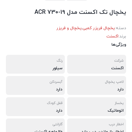
یخچال تک اکسنت مدل ACR 730-19
دسته:
یخچال فریزر کمبی
,
یخچال و فریزر
برند:
اکسنت
ویژگی‌ها
شرکت
رنگ
اکسنت
سیلور
لامپ یخچال
آبسردکن
دارد
دارد
یخساز
قفل کودک
اتوماتیک
دارد
اخطار درب
گارانتی
اخطار باز ماندن درب دارد
20 ماهه اکسنت