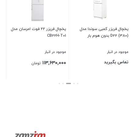
موج
۰۰
یخچال فریزر کمبی سوندا مدل
یخچال فریزر 22 فوت امرسان مدل
(380) D22 بدون هوم بار
CB22H-T01
بست
موجود در انبار
موجود در انبار
تماس بگیرید
۱۱۳,۶۳۰,۰۰۰
تومان
بستن
بستن