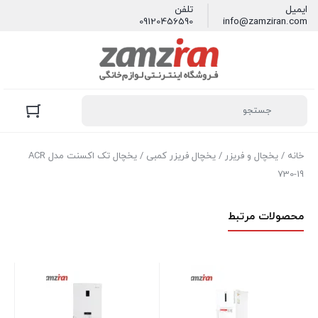
ایمیل
تلفن
09120456590
info@zamziran.com
خانه
/
یخچال و فریزر
/
یخچال فریزر کمبی
/ یخچال تک اکسنت مدل ACR
730-19
محصولات مرتبط
ایس