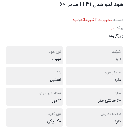
هود لتو مدل H 41 سایز 60
دسته:
تجهیزات آشپزخانه
,
هود
برند:
لتو
ویژگی‌ها
شرکت
نوع هود
لتو
مورب
حسگر حرارت
رنگ
دارد
استیل
سایز
تعداد دور موتور
60 سانتی متر
3 دور
صفحه نمایش
نوع کلید
دارد
مکانیکی