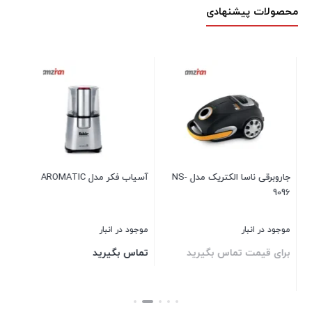
محصولات پیشنهادی
بخ
80
موج
۰۰
جاروبرقی ناسا الکتریک مدل NS-
آسیاب فکر مدل AROMATIC
9096
بست
موجود در انبار
موجود در انبار
برای قیمت تماس بگیرید
تماس بگیرید
بستن
بستن