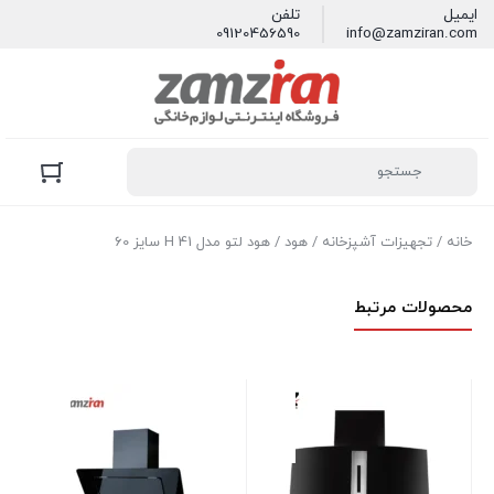
ایمیل
تلفن
09120456590
info@zamziran.com
خانه
/
تجهیزات آشپزخانه
/
هود
/ هود لتو مدل H 41 سایز 60
محصولات مرتبط
هود
در 