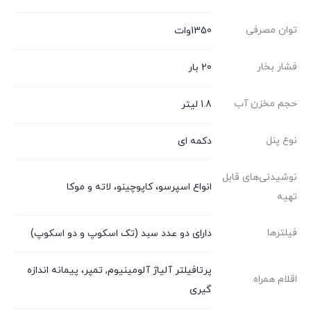
توان مصرفی
1350وات
فشار بخار
20 بار
حجم مخزن آب
1.8 لیتر
نوع پنل
دکمه ای
نوشیدنی‌های قابل
انواع اسپرسو، کاپوچینو، لاته و موکا
تهیه
فیلترها
دارای دو عدد سبد (تک اسکوپ و دو اسکوپ)
پرتافیلتر آلیاژ آلومینیوم, تمپر، پیمانه اندازه
اقلام همراه
گیری