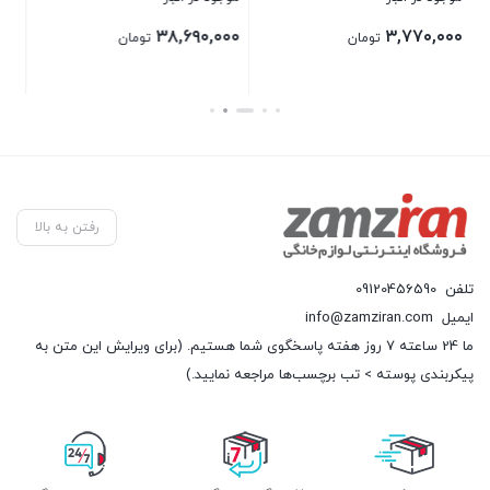
۰
۴,۵۰۰,۰۰۰
۱۸,۸۰۰,۰۰۰
تومان
تومان
بستن
بستن
بس
رفتن به بالا
تلفن
09120456590
ایمیل
info@zamziran.com
ما 24 ساعته 7 روز هفته پاسخگوی شما هستیم. (برای ویرایش این متن به
پیکربندی پوسته > تب برچسب‌ها مراجعه نمایید.)