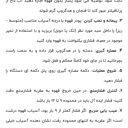
ثابت شود. توصیه می شود یکبار بدون قهوه اجازه دهید آب داغ از
پرتافیلتر عبور کند تا فنجان و هدگروپ گرم شوند.
3. پیمانه و تمپ کردن:
پودر قهوه با درجه آسیاب مناسب (متوسط –
ریز) را داخل سبد مورد نظر (تک یا دوبل) بریزید و با استفاده از تمپر
موجود در جعبه، فشاری یکنواخت به قهوه وارد کنید.
4. عصاره گیری:
دسته را در هدگروپ قرار داده و به سمت راست
بچرخانید تا در جای خود کاملاً محکم و قفل شود.
5. شروع عملیات:
دکمه عصاره گیری روی پنل دکمه ای دستگاه را
فشار دهید.
6. کنترل فشارسنج:
در حین خروج قهوه به عقربه فشارسنج دقت
کنید؛ فشار ایده آل باید در محدوده ۹ تا ۱۲ بار باشد.
7. عیب یابی سریع:
اگر فشار کمتر از ۹ بار بود، آسیاب قهوه درشت
است؛ اگر عقربه به انتهای محدوده رفت، نشان دهنده آسیاب خیلی