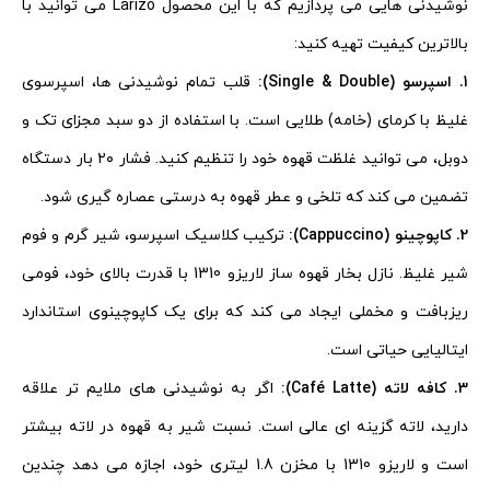
نوشیدنی هایی می پردازیم که با این محصول Larizo می توانید با
بالاترین کیفیت تهیه کنید:
1. اسپرسو (Single & Double):
قلب تمام نوشیدنی ها، اسپرسوی
غلیظ با کرمای (خامه) طلایی است. با استفاده از دو سبد مجزای تک و
دوبل، می توانید غلظت قهوه خود را تنظیم کنید. فشار ۲۰ بار دستگاه
تضمین می کند که تلخی و عطر قهوه به درستی عصاره گیری شود.
2. کاپوچینو (Cappuccino):
ترکیب کلاسیک اسپرسو، شیر گرم و فوم
شیر غلیظ. نازل بخار قهوه ساز لاریزو 1310 با قدرت بالای خود، فومی
ریزبافت و مخملی ایجاد می کند که برای یک کاپوچینوی استاندارد
ایتالیایی حیاتی است.
3. کافه لاته (Café Latte):
اگر به نوشیدنی های ملایم تر علاقه
دارید، لاته گزینه ای عالی است. نسبت شیر به قهوه در لاته بیشتر
است و لاریزو 1310 با مخزن 1.8 لیتری خود، اجازه می دهد چندین