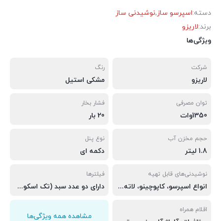
دسته:
اسپرسو ساز
,
نوشیدنی ساز
برند:
لاریزو
ویژگی‌ها
شرکت
رنگ
لاریزو
مشکی استیل
توان مصرفی
فشار بخار
1350وات
20 بار
حجم مخزن آب
نوع پنل
1.8 لیتر
دکمه ای
نوشیدنی‌های قابل تهیه
فیلترها
انواع اسپرسو، کاپوچینو، لاته و موکا
دارای دو عدد سبد (تک اسکوپ و دو اسکوپ)
اقلام همراه
مشاهده همه ویژگی‌ها