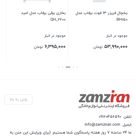
یخچال فریزر 13 فوت برفاب مدل
بخاری برقی برفاب مدل امید
BH150
QH_2200
سایز 
موجود در انبار
موجود در انبار
موجو
۰۰۰
۶,۳۹۵,۰۰۰
۵۳,۹۹۰,۰۰۰
تومان
تومان
بستن
بستن
بستن
رفتن به بالا
تلفن
09120456590
ایمیل
info@zamziran.com
ما 24 ساعته 7 روز هفته پاسخگوی شما هستیم. (برای ویرایش این متن به