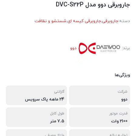
جاروبرقی دوو مدل DVC-S22P
دسته:
جاروبرقی
,
جاروبرقی کیسه ای
,
شستشو و نظافت
برند:
دوو
ویژگی‌ها
شرکت
گارانتی
دوو
24 ماهه پاک سرویس
قدرت موتور
طول کابل
2100 وات
7.5 متر
تخلیه زباله
ولتاژ مصرفی