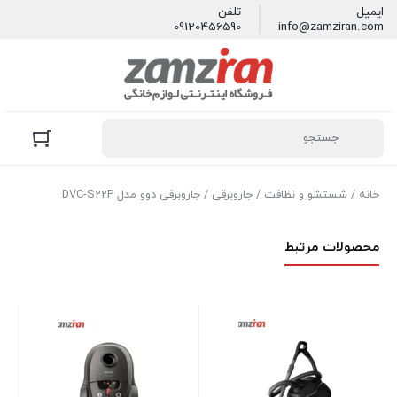
ایمیل
تلفن
09120456590
info@zamziran.com
خانه
/
شستشو و نظافت
/
جاروبرقی
/ جاروبرقی دوو مدل DVC-S22P
محصولات مرتبط
جا
00
موج