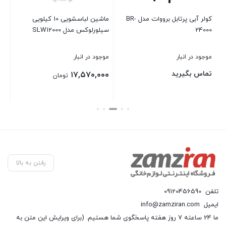
کولر آبی پرتابل برووات مدل BR-
ماشین لباسشويی 10 كيلویی
24000
سيلورلوكس مدل SLW12000
بست
موجود در انبار
موجود در انبار
تماس بگیرید
۱۷,۵۷۰,۰۰۰
تومان
بستن
بستن
رفتن به بالا
تلفن
09120456590
ایمیل
info@zamziran.com
ما 24 ساعته 7 روز هفته پاسخگوی شما هستیم. (برای ویرایش این متن به