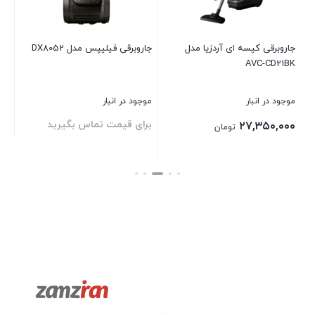
۰۰
جاروبرقی کیسه ای آردزیا مدل
جاروبرقی فیلیپس مدل DX8052
AVC-CD21BK
بست
موجود در انبار
موجود در انبار
برای قیمت تماس بگیرید
۲۷,۳۵۰,۰۰۰
تومان
بستن
بستن