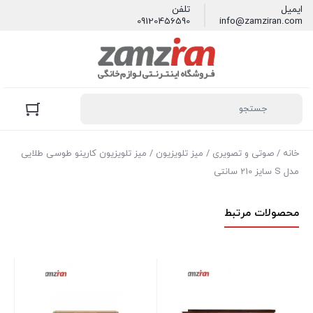
ایمیل
تلفن
09120456590
info@zamziran.com
خانه
/
صوتی و تصویری
/
میز تلویزیون
/ میز تلویزیون کارینو طوسی طلایی
مدل S سايز 210 سانتی
محصولات مرتبط
سايز 0