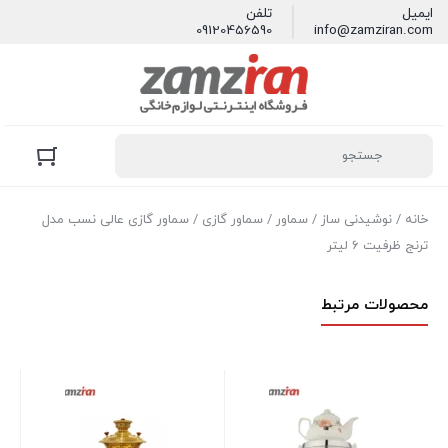
ایمیل
تلفن
09120456590
info@zamziran.com
خانه
/
نوشیدنی ساز
/
سماور
/
سماور گازی
/ سماور گازی عالی نسب مدل
ترنج ظرفیت 6 لیتر
محصولات مرتبط
سم
ظرفی