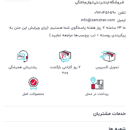
تلفن
09120456590
ایمیل
info@zamziran.com
ما 24 ساعته 7 روز هفته پاسخگوی شما هستیم. (برای ویرایش این متن به
پیکربندی پوسته > تب برچسب‌ها مراجعه نمایید.)
تحویل اکسپرس
7 روز گارانتی بازگشت
پشتیبانی همیشگی
وجه
پرداخت در محل
محصولات اصل
خدمات مشتریان
شعبه ها