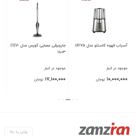
آسیاب قهوه کاستلو مدل cl675
جاروبرقی عصایی کورس مدل CSV-
آسی
1803
موجود در انبار
موجود در انبار
موج
تم
۱۷,۱۰۰,۰۰۰
۱۰,۰۰۰,۰۰۰
تومان
تومان
بستن
بستن
بست
رفتن به بالا