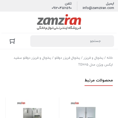
ایمیل
تلفن
09120456590
info@zamziran.com
خانه
/
یخچال و فریزر
/
یخچال فریزر دوقلو
/ یخچال و فریزر دوقلو سفيد
ايكس ويژن مدل TD625
محصولات مرتبط
يخچال و فريزر دوقلو التو يخساز
دستی مدل 592DN
يخساز اتوماتیک