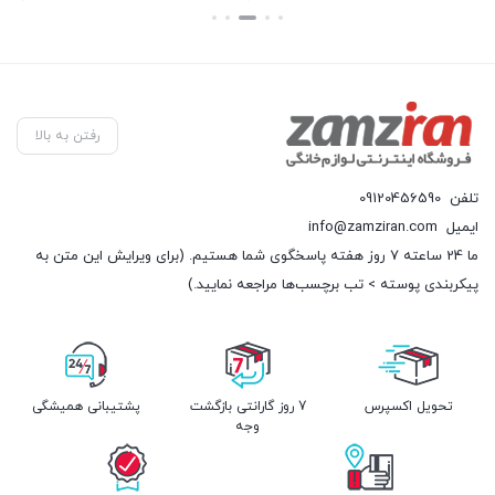
بستن
بستن
رفتن به بالا
تلفن
09120456590
ایمیل
info@zamziran.com
ما 24 ساعته 7 روز هفته پاسخگوی شما هستیم. (برای ویرایش این متن به
پیکربندی پوسته > تب برچسب‌ها مراجعه نمایید.)
تحویل اکسپرس
7 روز گارانتی بازگشت
پشتیبانی همیشگی
وجه