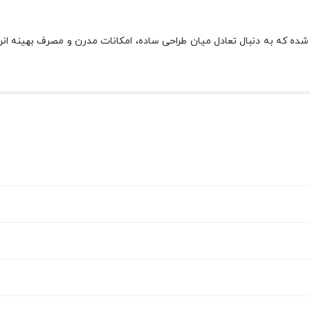
ید دوو مدل SXi20-21W برای کسانی ساخته شده که به دنبال تعادل میان طراحی ساده، امکانات م