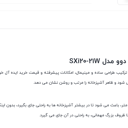
 SXi20-21W
ید دوو مدل SXi20-21W محصولیست که با ترکیب طراحی ساده و مینیمال، امکانات پیشرفته و قیم
 شود و ظاهر آشپزخانه را مرتب و روشن نشان می دهد.
 شده این دستگاه با ارتفاع ۱۸۱، عمق ۸۴ و پهنای ۹۱ سانتی متر، باعث می شود تا در بیشتر آشپزخانه ها ب
 تا ظروف بزرگ مهمانی، به راحتی در آن جای می گیرد.