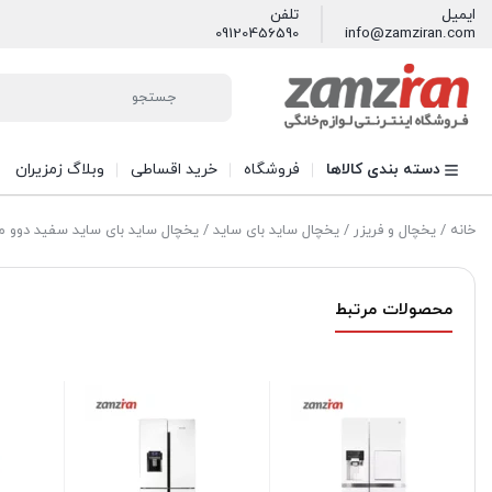
ایمیل
تلفن
09120456590
info@zamziran.com
دسته بندی کالاها
فروشگاه
خرید اقساطی
وبلاگ زمزیران
خانه
/
یخچال و فریزر
/
یخچال ساید بای ساید
/ یخچال ساید بای‌ ساید سفید دوو مدل 0-21W
محصولات مرتبط