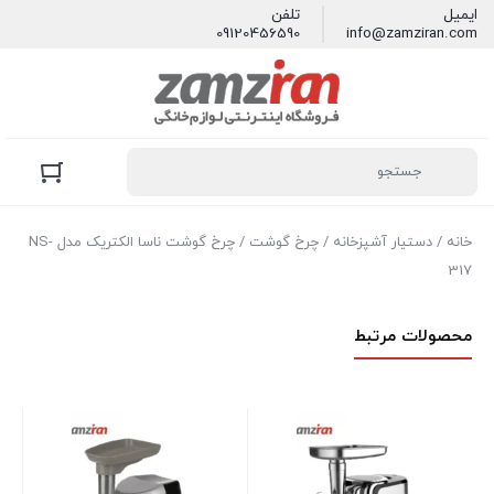
ایمیل
تلفن
09120456590
info@zamziran.com
خانه
/
دستیار آشپزخانه
/
چرخ گوشت
/ چرخ گوشت ناسا الکتریک مدل NS-
317
محصولات مرتبط
0R