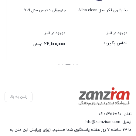
بخارشوی فکر مدل Alina clean
جاروبرقی داتیس مدل 709
توک
موجود در انبار
موجود در انبار
موج
تماس بگیرید
۰۰
۲۲,۱۰۰,۰۰۰
تومان
بستن
بستن
بست
رفتن به بالا
تلفن
09120456590
ایمیل
info@zamziran.com
ما 24 ساعته 7 روز هفته پاسخگوی شما هستیم. (برای ویرایش این متن به