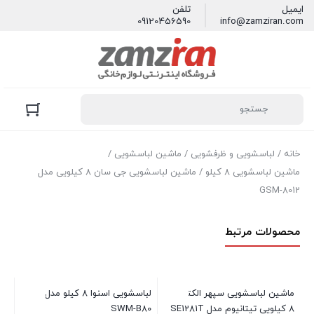
ایمیل
تلفن
09120456590
info@zamziran.com
خانه
/
لباسشویی و ظرفشویی
/
ماشین لباسشویی
/
ماشین لباسشویی 8 کیلو
/ ماشین لباسشویی جی سان 8 کیلویی مدل
GSM-8012
محصولات مرتبط
ماشین لباسشویی سپهر الکتریک
لباسشويی اسنوا 8 كيلو مدل
8 کیلویی تیتانیوم مدل SE1281T
SWM-B80
WBL