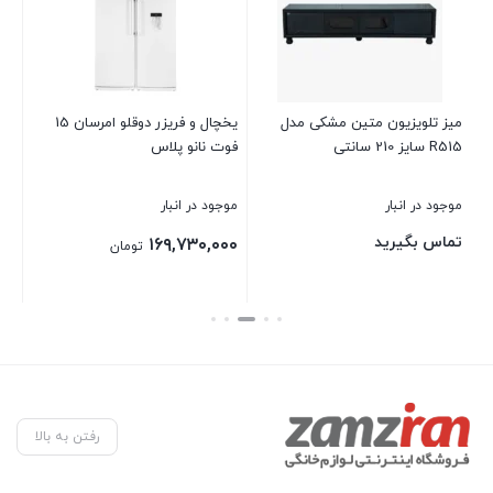
میز تلویزیون متین مشکی مدل
يخچال و فريزر دوقلو امرسان 15
آب
R515 سايز 210 سانتی
فوت نانو پلاس
14
موجود در انبار
موجود در انبار
موج
تماس بگیرید
تم
۱۶۹,۷۳۰,۰۰۰
تومان
بستن
بستن
بست
رفتن به بالا