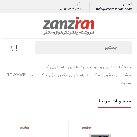
ایمیل
تلفن
09120456590
info@zamziran.com
خانه
/
لباسشویی و ظرفشویی
/
ماشین لباسشویی
/
ماشین لباسشویی 8 کیلو
/ لباسشویی ايكس ويژن 8 کیلو مدل TF84AWBL
سفید
محصولات مرتبط
1S