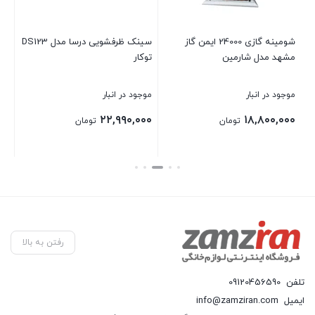
۰۰
شومینه گازی 24000 ایمن گاز
سینک ظرفشویی درسا مدل DS123
مشهد مدل شارمین
توکار
بست
موجود در انبار
موجود در انبار
۲۲,۹۹۰,۰۰۰
۱۸,۸۰۰,۰۰۰
تومان
تومان
بستن
بستن
رفتن به بالا
تلفن
09120456590
ایمیل
info@zamziran.com