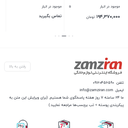
5
موجود در انبار
موجود در انبار
موج
تماس بگیرید
۰۰
۱۹۴,۳۷۰,۰۰۰
تومان
بستن
بستن
بست
رفتن به بالا
تلفن
09120456590
ایمیل
info@zamziran.com
ما 24 ساعته 7 روز هفته پاسخگوی شما هستیم. (برای ویرایش این متن به
پیکربندی پوسته > تب برچسب‌ها مراجعه نمایید.)