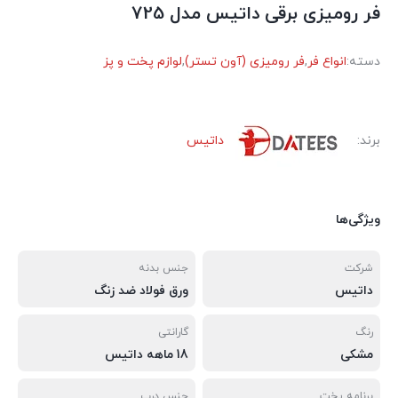
فر روميزی برقی داتیس مدل 725
دسته:
انواع فر
,
فر رومیزی (آون تستر)
,
لوازم پخت و پز
برند:
داتیس
ویژگی‌ها
شرکت
جنس بدنه
داتیس
ورق فولاد ضد زنگ
رنگ
گارانتی
مشکی
18 ماهه داتیس
برنامه پخت
جنس درب