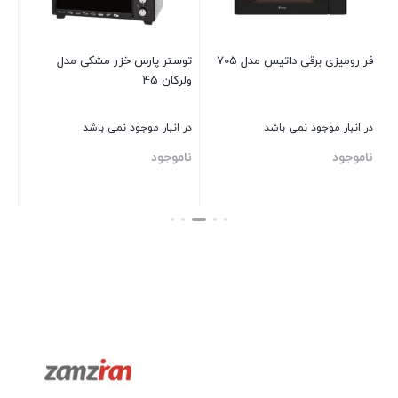
نا
ل NS-
فر روميزی برقی داتیس مدل 705
توستر پارس خزر مشکی مدل
ولرکان 45
بست
در انبار موجود نمی باشد
در انبار موجود نمی باشد
ناموجود
ناموجود
بستن
بستن