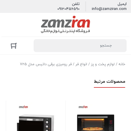
ایمیل
تلفن
09120456590
info@zamziran.com
خانه
/
لوازم پخت و پز
/
انواع فر
/ فر روميزی برقی داتیس مدل 725
محصولات مرتبط
آو
مدل 40
در 