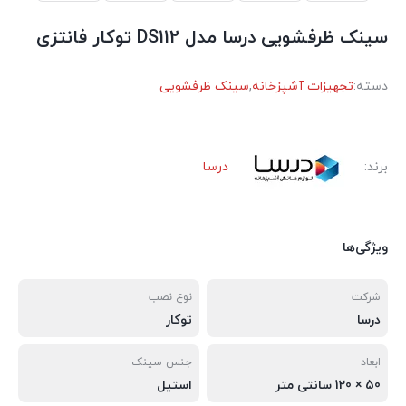
سینک ظرفشویی درسا مدل DS112 توکار فانتزی
دسته:
تجهیزات آشپزخانه
,
سینک ظرفشویی
برند:
درسا
ویژگی‌ها
شرکت
نوع نصب
درسا
توکار
ابعاد
جنس سینک
50 × 120 سانتی متر
استیل