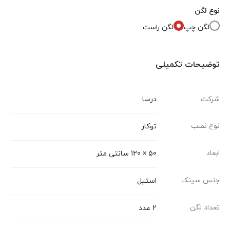
نوع لگن
لگن چپ
لگن راست
توضیحات تکمیلی
شرکت
درسا
نوع نصب
توکار
ابعاد
50 × 120 سانتی متر
جنس سینک
استیل
تعداد لگن
2 عدد