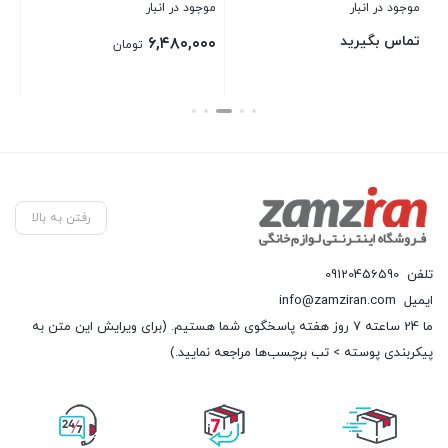
موجود در انبار
موجود در انبار
موج
تماس بگیرید
۰۰
۶,۴۸۰,۰۰۰
تومان
بستن
بستن
بست
رفتن به بالا
تلفن
09120456590
ایمیل
info@zamziran.com
ما 24 ساعته 7 روز هفته پاسخگوی شما هستیم. (برای ویرایش این متن به
پیکربندی پوسته > تب برچسب‌ها مراجعه نمایید.)