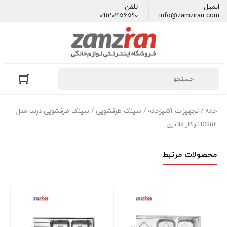
ایمیل
تلفن
09120456590
info@zamziran.com
خانه
/
تجهیزات آشپزخانه
/
سینک ظرفشویی
/ سینک ظرفشویی درسا مدل
DS112 توکار فانتزی
محصولات مرتبط
توک