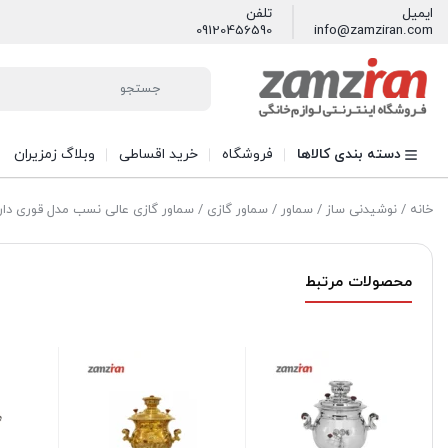
ایمیل
تلفن
09120456590
info@zamziran.com
دسته بندی کالاها
فروشگاه
خرید اقساطی
وبلاگ زمزیران
خانه
/
نوشیدنی ساز
/
سماور
/
سماور گازی
/ سماور گازی عالی نسب مدل قوری دار برنجی
محصولات مرتبط