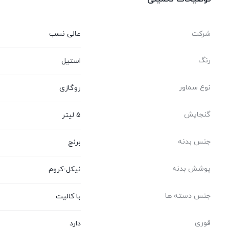
شرکت
عالی نسب
رنگ
استیل
نوع سماور
روگازی
گنجایش
5 لیتر
جنس بدنه
برنج
پوشش بدنه
نیکل-کروم
جنس دسته ها
با کالیت
قوری
دارد