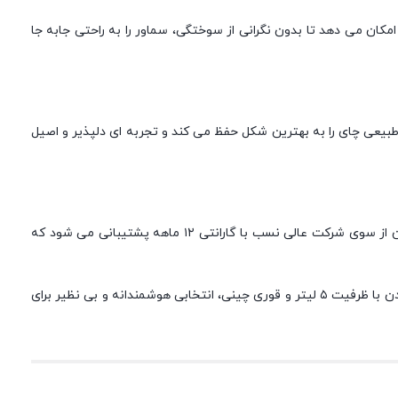
مکان می دهد تا بدون نگرانی از سوختگی، سماور را به راحتی جابه جا
بیعی چای را به بهترین شکل حفظ می کند و تجربه ای دلپذیر و اصیل
شیر سماور با طراحی ساده و کاربردی، جریان چای را به خوبی کنترل کرده و امکان سرو آسان و بدون دردسر را فراهم می آورد. همچنین، سماور لادن از سوی شرکت عالی نسب با گارانتی ۱۲ ماهه پشتیبانی می شود که
در نهایت اگر به دنبال سماوری با ترکیبی از زیبایی ظاهری، دوام بالا، عملکرد بی نقص و قیمت مناسب هستید، خرید سماور گازی عالی نسب مدل لادن با ظرفیت ۵ لیتر و قوری چینی، انتخابی هوشمندانه و بی نظیر برای