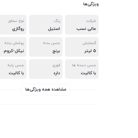
ویژگی‌ها
شرکت
رنگ
نوع سماور
عالی نسب
استیل
روگازی
گنجایش
جنس بدنه
پوشش بدنه
5 لیتر
برنج
نیکل-کروم
جنس دسته ها
قوری
جنس پایه
با کالیت
دارد
با کالیت
مشاهده همه ویژگی‌ها