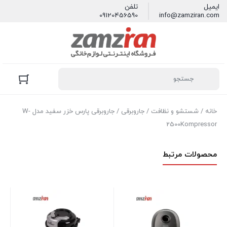
ایمیل
تلفن
09120456590
info@zamziran.com
خانه
/
شستشو و نظافت
/
جاروبرقی
/ جاروبرقی پارس خزر سفید مدل W-
2500Kompressor
محصولات مرتبط
جار