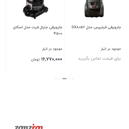
موج
۰۰
جاروبرقی فیلیپس مدل DX8052
جاروبرقی جنرال فيت مدل اسكای
4500
بست
موجود در انبار
موجود در انبار
برای قیمت تماس بگیرید
۱۶,۷۷۰,۰۰۰
تومان
بستن
بستن