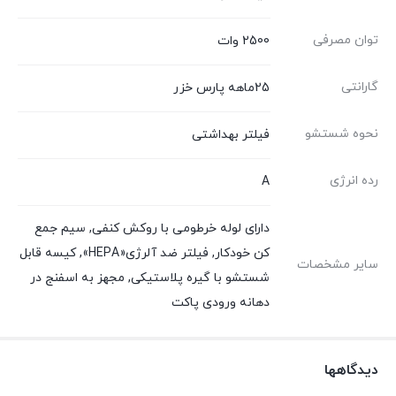
توان مصرفی
2500 وات
گارانتی
25ماهه پارس خزر
نحوه شستشو
فیلتر بهداشتی
رده انرژی
A
دارای لوله خرطومی با روکش کنفی, سیم جمع
کن خودکار, فیلتر ضد آلرژی«HEPA», کیسه قابل
سایر مشخصات
شستشو با گیره پلاستیکی, مجهز به اسفنج در
دهانه ورودی پاکت
دیدگاهها