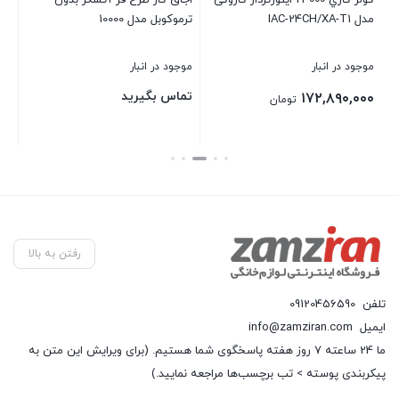
 درب دار
كولر گازي 24000 اينورتردار کازوکی
اجاق گاز طرح فر آتشگر بدون
مدل IAC-24CH/XA-T1
ترموکوبل مدل 10000
بست
موجود در انبار
موجود در انبار
تماس بگیرید
۱۷۲,۸۹۰,۰۰۰
تومان
بستن
بستن
رفتن به بالا
تلفن
09120456590
ایمیل
info@zamziran.com
ما 24 ساعته 7 روز هفته پاسخگوی شما هستیم. (برای ویرایش این متن به
پیکربندی پوسته > تب برچسب‌ها مراجعه نمایید.)