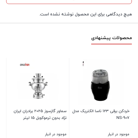
هیچ دیدگاهی برای این محصول نوشته نشده است.
محصولات پیشنهادی
RO
موج
۰۰
ل
خردکن برقی 123 ناسا الکتریک مدل
سماور گازسوز 2025 برادران ایران
NS-907
نژاد بدون ترموکوبل 15 لیتر
بست
موجود در انبار
موجود در انبار