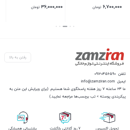
۳۶,۰۰۰,۰۰۰
۶,۷۰۰,۰۰۰
تومان
تومان
بستن
بستن
رفتن به بالا
تلفن
09120456590
ایمیل
info@zamziran.com
ما 24 ساعته 7 روز هفته پاسخگوی شما هستیم. (برای ویرایش این متن به
پیکربندی پوسته > تب برچسب‌ها مراجعه نمایید.)
تحویل اکسپرس
7 روز گارانتی بازگشت
پشتیبانی همیشگی