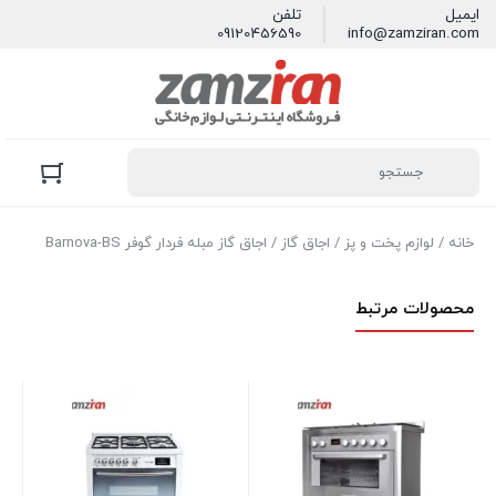
ایمیل
تلفن
09120456590
info@zamziran.com
خانه
/
لوازم پخت و پز
/
اجاق گاز
/ اجاق گاز مبله فردار گوفر Barnova-BS
محصولات مرتبط
اجاق
در 