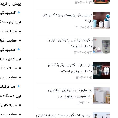
1404-06-29
پیش از خرید،
آبمیوه‌ گی
مینی واش چیست و چه کاربردی
دارد؟
این نوع دستگاه
1404-06-25
مزایا:
سرعت ب
چگونه بهترین پتوشور بازار را
معایب:
تولی
انتخاب کنیم؟
آبمیوه‌ گی
1404-06-23
این مدل‌ ها ب
چای‌ ساز یا کتری برقی؟ کدام
مزایا:
حفظ مو
انتخاب بهتری است؟
معایب:
سرع
1404-06-16
آب مرکبات‌
راهنمای خرید بهترین ماشین
این دستگاه‌ 
لباسشویی دوقلو ایرانی
1404-06-11
مزایا:
کاربر
معایب:
محدو
آب مرکبات گیر چیست و چه تفاوتی