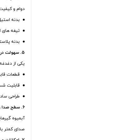
دوام و کیفیت
بدنه استیل
تیغه‌ های 
بدنه پلاست
5. سهولت در شستشو و نظافت
یکی از دغدغه‌
قطعات قاب
قابلیت شس
طراحی ساده 
6. سطح صدا و لرزش
آبمیوه‌ گیرها
صدای کمتر با