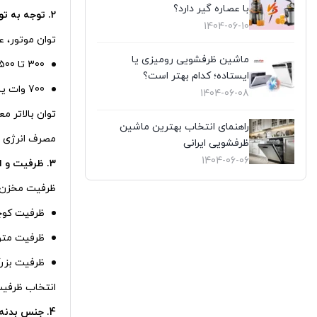
با عصاره گیر دارد؟
2. توجه به توان و قدرت موتور
1404-06-10
توان موتور، ع
ماشین ظرفشویی رومیزی یا
300 تا 500 وات: مناسب برای مصرف خانگی سبک و میوه‌ های نرم.
ایستاده؛ کدام بهتر است؟
700 وات یا بیشتر: برای استفاده مداوم و آبگیری میوه‌ های سفت مثل چغندر و هویج.
1404-06-08
توان بالاتر م
راهنمای انتخاب بهترین ماشین
مصرف انرژی و
ظرفشویی ایرانی
1404-06-06
3. ظرفیت و اندازه دستگاه
ظرفیت مخزن ت
ظرفیت کوچک (0.5 تا 1 لیتر): مناس
ظرفیت متوسط (1 تا 1.5 لیتر): مناسب خان
ظرفیت بزرگ (بیش از 2 لیتر): مناسب 
انتخاب ظرفیت
4. جنس بدنه و تیغه‌ ها