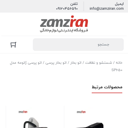
ایمیل
تلفن
09120456590
info@zamziran.com
خانه
/
شستشو و نظافت
/
اتو بخار
/
اتو بخار پرسی
/ اتو پرسی ژانومه مدل
SP650
محصولات مرتبط