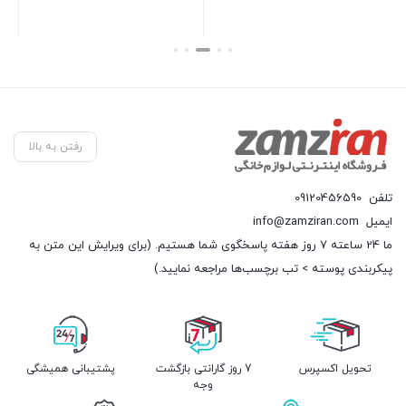
بستن
بستن
رفتن به بالا
تلفن
09120456590
ایمیل
info@zamziran.com
ما 24 ساعته 7 روز هفته پاسخگوی شما هستیم. (برای ویرایش این متن به
پیکربندی پوسته > تب برچسب‌ها مراجعه نمایید.)
تحویل اکسپرس
7 روز گارانتی بازگشت
پشتیبانی همیشگی
وجه