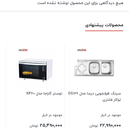
هیچ دیدگاهی برای این محصول نوشته نشده است.
محصولات پیشنهادی
چا
پیر
موج
۰۰
ان
سینک ظرفشویی درسا مدل DS126
توستر كاراجا مدل K460
توکار فانتزی
بست
موجود در انبار
موجود در انبار
۲۵,۴۹۰,۰۰۰
۲۲,۹۹۰,۰۰۰
تومان
تومان