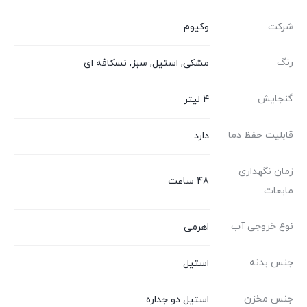
شرکت
وکیوم
رنگ
مشکی, استیل, سبز, نسکافه ای
گنجایش
4 لیتر
قابلیت حفظ دما
دارد
زمان نگهداری
48 ساعت
مایعات
نوع خروجی آب
اهرمی
جنس بدنه
استیل
جنس مخزن
استیل دو جداره