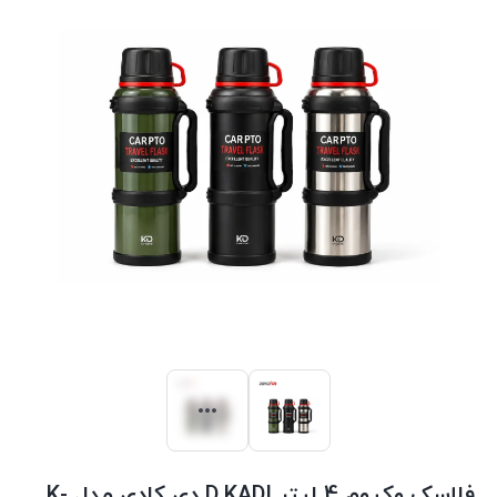
فلاسک وکیوم 4 لیتر D.KADI دی کادی مدل K-