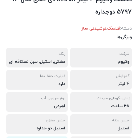
5797 دوجداره
دسته:
فلاسک
,
نوشیدنی ساز
ویژگی‌ها
شرکت
رنگ
وکیوم
مشکی, استیل, سبز, نسکافه ای
گنجایش
قابلیت حفظ دما
4 لیتر
دارد
زمان نگهداری مایعات
نوع خروجی آب
48 ساعت
اهرمی
جنس بدنه
جنس مخزن
استیل
استیل دو جداره