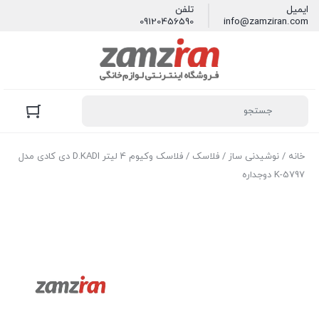
ایمیل
تلفن
09120456590
info@zamziran.com
خانه
/
نوشیدنی ساز
/
فلاسک
/ فلاسک وکیوم 4 لیتر D.KADI دی کادی مدل
K-5797 دوجداره