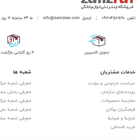
استریم
2
نوشیدنی ساز
تلفن
09120456590
ایمیل
info@zamziran.com
ما 24 ساعته 7 روز هفته پاسخگوی شما هستیم. (برای ویرایش این متن به پیکربندی پوسته > تب برچسب‌ها مراجعه نمایید.)
استیل البرز
12
یخچال و فریزر
اسکالا
7
اسنوا
31
تحویل اکسپرس
7 روز گارانتی بازگشت وجه
اشتراوس
2
خدمات مشتریان
شعبه ها
اکبر برادران
3
سیاست مرجوعی و عودت
معرفی شعبه مرک
رویدادهای سازمان
معرفی بخش عمد
اکتای
8
مقایسه محصولات
معرفی شعبه مرک
اکسنت
4
فرهنگیان بوکان
معرفی شعبه علی 
شرایط و ضوابط
معرفی شعبه عشا
اگزیدو
8
خرید اقساطی
التو
5