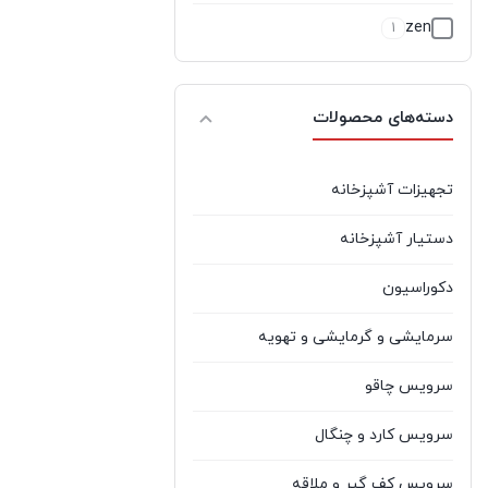
zen
1
آبسال
9
دسته‌های محصولات
آتشگر
5
آذر تهویه
2
تجهیزات آشپزخانه
آر تی ال
0
دستیار آشپزخانه
آران
1
دکوراسیون
آرتیستون
2
سرمایشی و گرمایشی و تهویه
آرچلیک
1
سرویس چاقو
آرچیداک
1
سرویس کارد و چنگال
آردزیا
5
سرویس کف گیر و ملاقه