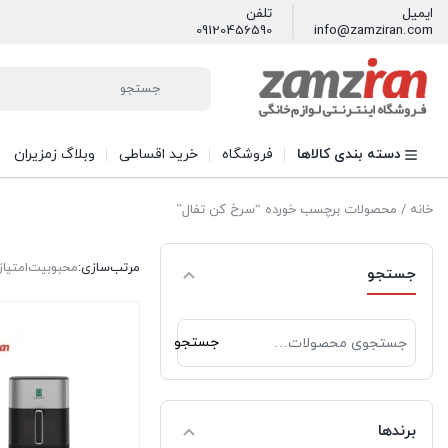
ایمیل
تلفن
09120456590
info@zamziran.com
دسته بندی کالاها
فروشگاه
خرید اقساطی
وبلاگ زمزیران
خانه
/ محصولات برچسب خورده “سرخ کن تفال”
مرتب‌سازی:
محبوبیت
امتیاز
جستجو
جستجو
جستجو
برای:
برندها