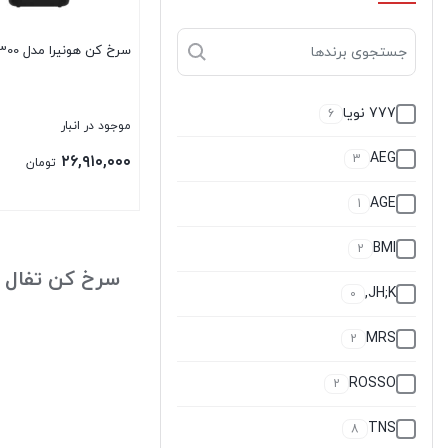
سرخ کن هونيرا مدل AFS-300
777 نویا
6
موجود در انبار
AEG
۲۶,۹۱۰,۰۰۰
3
تومان
AGE
1
بستن
BMI
2
سرخ کن تفال
JH;K,
0
MRS
2
ROSSO
2
TNS
8