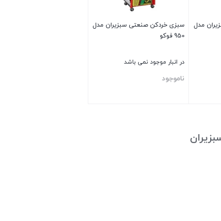
يران مدل
سبزی خردكن صنعتی سبزيران مدل
950 فوکو
در انبار موجود نمی باشد
ناموجود
بستن
بزيران