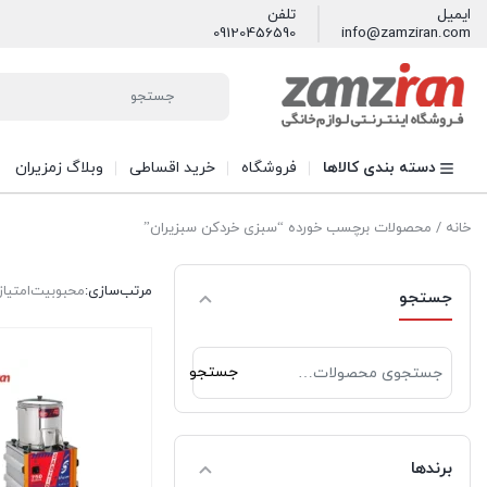
ایمیل
تلفن
09120456590
info@zamziran.com
دسته بندی کالاها
فروشگاه
خرید اقساطی
وبلاگ زمزیران
خانه
/ محصولات برچسب خورده “سبزی خردكن سبزيران”
مرتب‌سازی:
محبوبیت
امتیاز
جستجو
جستجو
جستجو
برای:
برندها