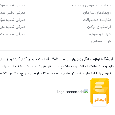
سیاست مرجوعی و عودت
معرفی شعبه مرک
استریم
2
نوشیدنی ساز
رویدادهای سازمان
معرفی بخش عمد
استیل البرز
12
مقایسه محصولات
معرفی شعبه مرک
یخچال و فریزر
فرهنگیان بوکان
معرفی شعبه علی 
اسکالا
7
شرایط و ضوابط
معرفی شعبه عشا
خرید اقساطی
اسنوا
31
اشتراوس
2
فروشگاه لوازم خانگی زمزیران
اکبر برادران
3
دارد و با ضمانت اصالت و خدمات پس از فروش در خدمت مشتریان سراسر کشو
بلک‌ویل را با افتخار عرضه کرده‌ایم و آماده‌ایم تا با ارسال سریع، مشاوره 
اکتای
8
اکسنت
4
اگزیدو
8
التو
5