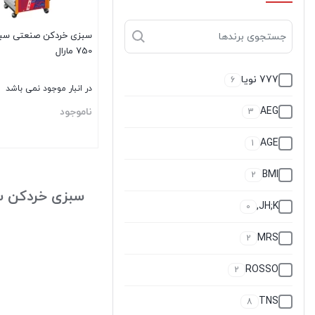
سبزی خردكن صنعتی سبز
750 مارال
777 نویا
6
در انبار موجود نمی باشد
AEG
ناموجود
3
AGE
1
بستن
BMI
2
سبزی خردكن س
JH;K,
0
MRS
2
ROSSO
2
TNS
8