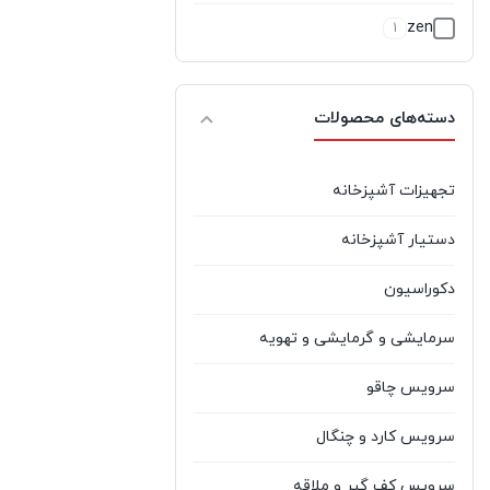
zen
1
آبسال
9
دسته‌های محصولات
آتشگر
5
آذر تهویه
2
تجهیزات آشپزخانه
آر تی ال
0
دستیار آشپزخانه
آران
1
دکوراسیون
آرتیستون
2
سرمایشی و گرمایشی و تهویه
آرچلیک
1
سرویس چاقو
آرچیداک
1
سرویس کارد و چنگال
آردزیا
5
سرویس کف گیر و ملاقه