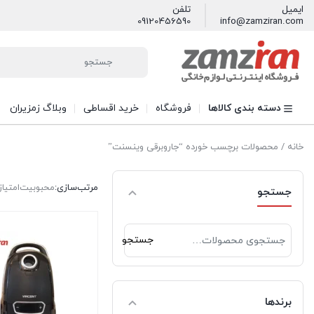
ایمیل
تلفن
09120456590
info@zamziran.com
دسته بندی کالاها
فروشگاه
خرید اقساطی
وبلاگ زمزیران
خانه
/ محصولات برچسب خورده “جاروبرقی وینسنت”
مرتب‌سازی:
محبوبیت
امتیاز
جستجو
جستجو
جستجو
برای:
برندها