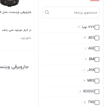
جاروبرقی وینسنت مدل FC7625
777 نویا
6
در انبار موجود نمی باشد
AEG
ناموجود
3
AGE
1
بستن
BMI
2
جاروبرقی وینس
JH;K,
0
MRS
2
ROSSO
2
TNS
8