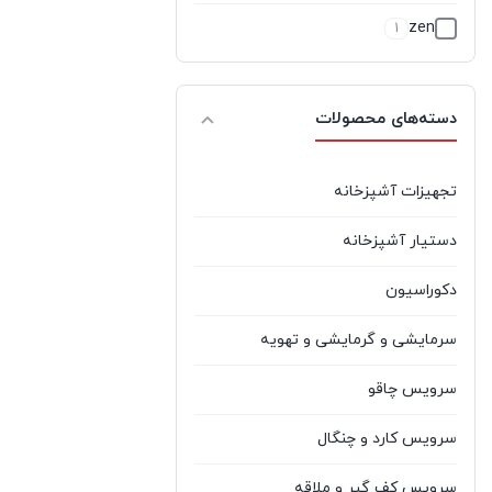
zen
1
آبسال
9
دسته‌های محصولات
آتشگر
5
آذر تهویه
2
تجهیزات آشپزخانه
آر تی ال
0
دستیار آشپزخانه
آران
1
دکوراسیون
آرتیستون
2
سرمایشی و گرمایشی و تهویه
آرچلیک
1
سرویس چاقو
آرچیداک
1
سرویس کارد و چنگال
آردزیا
5
سرویس کف گیر و ملاقه