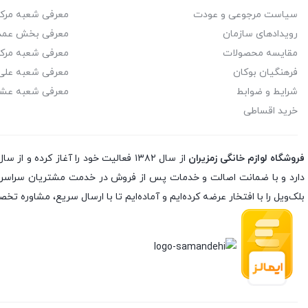
سیاست مرجوعی و عودت
معرفی شعبه مرک
استریم
2
نوشیدنی ساز
رویدادهای سازمان
معرفی بخش عمد
استیل البرز
12
مقایسه محصولات
معرفی شعبه مرک
یخچال و فریزر
فرهنگیان بوکان
معرفی شعبه علی 
اسکالا
7
شرایط و ضوابط
معرفی شعبه عشا
خرید اقساطی
اسنوا
31
اشتراوس
2
فروشگاه لوازم خانگی زمزیران
اکبر برادران
3
دارد و با ضمانت اصالت و خدمات پس از فروش در خدمت مشتریان سراسر کشو
بلک‌ویل را با افتخار عرضه کرده‌ایم و آماده‌ایم تا با ارسال سریع، مشاوره 
اکتای
8
اکسنت
4
اگزیدو
8
التو
5