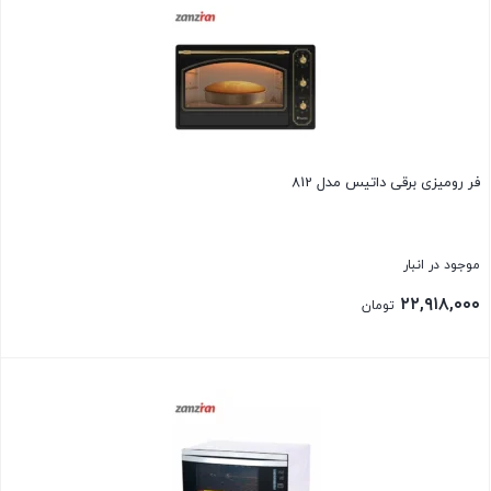
فر روميزی برقی داتیس مدل 812
موجود در انبار
۲۲,۹۱۸,۰۰۰
تومان
بستن