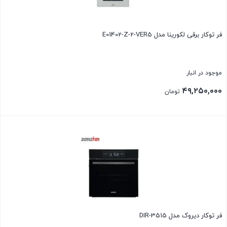
فر توکار برقی لکورینا مدل E01402-Z-2-VER5
موجود در انبار
۴۹,۲۵۰,۰۰۰
تومان
بستن
فر توکار ديروک مدل DIR-3515