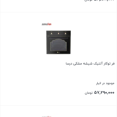
بستن
فر توكار آنتيک شيشه مشكی درسا
موجود در انبار
۵۷,۲۹۰,۰۰۰
تومان
بستن