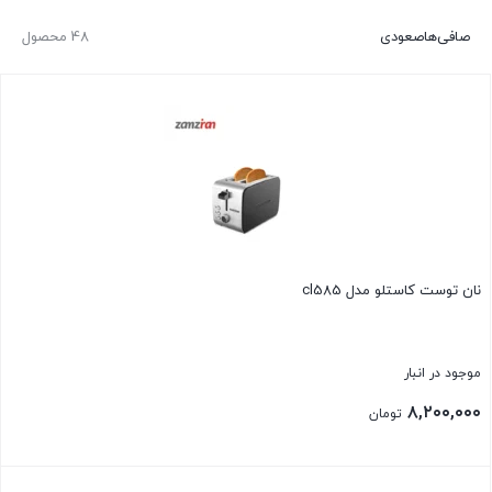
صافی‌ها
صعودی
48 محصول
نان توست کاستلو مدل cl585
موجود در انبار
۸,۲۰۰,۰۰۰
تومان
بستن