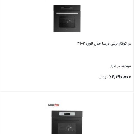
فر توکار برقی درسا مدل لاون 4102
موجود در انبار
۶۲,۶۹۰,۰۰۰
تومان
بستن