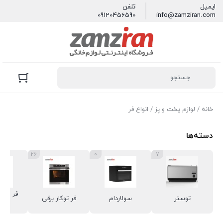
ایمیل
تلفن
09120456590
info@zamziran.com
خانه
/
لوازم پخت و پز
/ انواع فر
دسته‌ها
26
0
7
فر روم
توستر
سولاردام
فر توکار برقی
تس