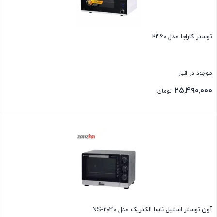
توستر كاراجا مدل K460
موجود در انبار
۲۵,۴۹۰,۰۰۰
تومان
بستن
آون توستر استیل ناسا الکتریک مدل NS-2040