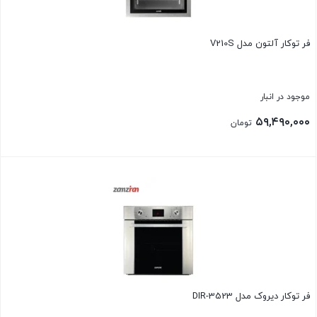
فر توکار آلتون مدل V210S
موجود در انبار
۵۹,۴۹۰,۰۰۰
تومان
بستن
فر توکار ديروک مدل DIR-3523