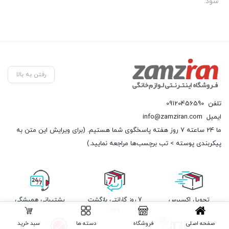
شود.
رفتن به بالا
تلفن
09120456590
ایمیل
info@zamziran.com
ما 24 ساعته 7 روز هفته پاسخگوی شما هستیم. (برای ویرایش این متن به
پیکربندی پوسته > تب برچسب‌ها مراجعه نمایید.)
تحویل اکسپرس
7 روز گارانتی بازگشت
پشتیبانی همیشگی
وجه
صفحه اصلی
فروشگاه
دسته ها
سبد خرید