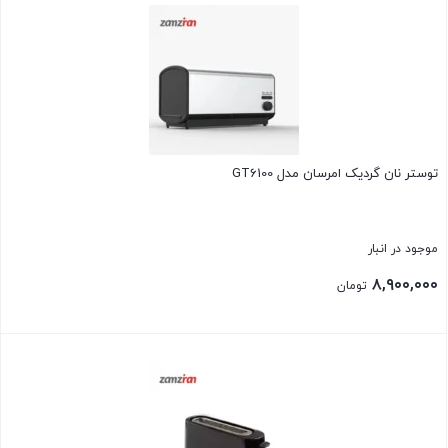
توستر نان گرديک امرسان مدل GT6100
موجود در انبار
۸,۹۰۰,۰۰۰
تومان
بستن