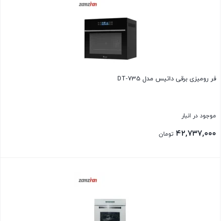
فر رومیزی برقی داتیس مدل DT-735
موجود در انبار
۴۲,۷۳۷,۰۰۰
تومان
بستن