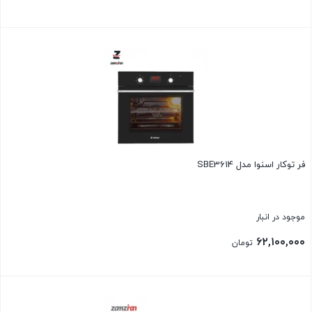
بستن
فر توکار اسنوا مدل SBE3614
موجود در انبار
۶۲,۱۰۰,۰۰۰
تومان
بستن