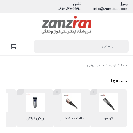
ایمیل
تلفن
09120456590
info@zamziran.com
خانه
/ لوازم شخصی برقی
دسته‌ها
1
0
0
اتو مو
حالت دهنده مو
ریش تراش
سشوا