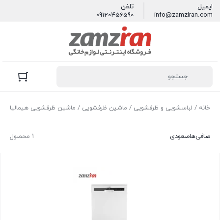
ایمیل
تلفن
09120456590
info@zamziran.com
خانه
/
لباسشویی و ظرفشویی
/
ماشین ظرفشویی
/ ماشین ظرفشويی هيماليا
صافی‌ها
صعودی
1 محصول