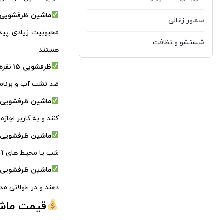
آرگون
4
ماشین ظرفشویی 15 نفره ایران
سماور زغالی
محبوبیت زیادی پیدا 
آلباترون
2
شستشو و نظافت
هستند.
آلتون
41
صوتی و تصویری
ظرفشویی 15 نفره خارجی
آلونی
1
ضد نشت آب و برنامه‌ 
ظروف پخت و پز
ماشین ظرفشویی 15 نفره با ظرفیت انعطاف‌ پذی
آنا
1
لباسشویی و ظرفشویی
کنند و به کاربر اجازه
آی سن
3
لوازم پخت و پز
ماشین ظرفشویی 15 نفره کم‌ صد
آیدیش
1
شب یا محیط‌ های آرا
لوازم شخصی برقی
آیسان خزر
6
ماشین ظرفشویی 15 نفره با مصرف انرژی بهین
لوازم متفرقه
دهند و در طولانی‌ مد
آیوا
17
ماهیتابه
قیمت ماشین 
ارج
5
محصولات استوک