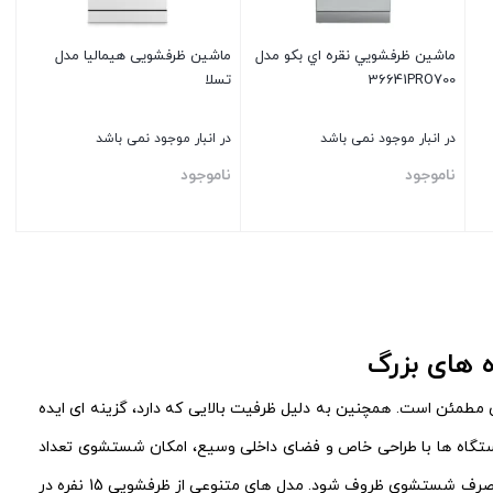
ماشین ظرفشويي نقره اي بكو مدل
ماشین ظرفشويی هيماليا مدل
36641PRO700
تسلا
در انبار موجود نمی باشد
در انبار موجود نمی باشد
ناموجود
ناموجود
بستن
بستن
رای خریدی مطمئن است. همچنین به دلیل ظرفیت بالایی که دارد، گزینه‌ ای ایده‌
 دستگاه‌ ها با طراحی خاص و فضای داخلی وسیع، امکان شستشوی تعداد
زیادی ظروف را در یک چرخه فراهم می‌ کنند و این ویژگی باعث می‌ شود که زمان و انرژی کمتری صرف شستشوی ظروف شود. مدل‌ های متنوعی از ظرفشویی 15 نفره در