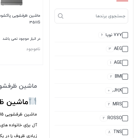
ماشین ظرفشويی پاکشوم
3511S
777 نویا
6
در انبار موجود نمی باشد
AEG
ناموجود
3
AGE
1
بستن
BMI
2
ماشین ظرفشویی 15 
JH;K,
0
ماشین ظرفشویی 15 نفره؛ انتخابی
MRS
2
ROSSO
2
آل برای خانواده‌ ها
TNS
8