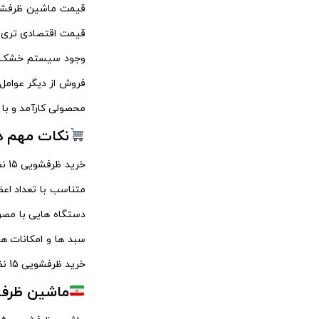
استریم
2
نوشیدنی ساز
قیمت اقتصادی‌ تری ن
استیل البرز
12
وجود سیستم خشک‌ کن
یخچال و فریزر
اسکالا
7
محصولی کارآمد و با 
اسنوا
31
نکات مهم در خ
اشتراوس
2
خر
اکبر برادران
3
متناسب با تعداد اعض
اکتای
دستگاه‌ هایی با مصر
8
سبد ها و امکانات ه
اکسنت
4
خرید ظرفشویی 15 نفره ایرانی یا خارجی هستند. با توجه به این نکات، می‌ توان انتخابی مناسب و هوشمندانه داشت.
اگزیدو
8
ماشین ظرفشویی 15 نفره ایرانی؛ گزینه‌ ای م
التو
5