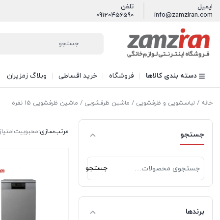
ایمیل
تلفن
09120456590
info@zamziran.com
دسته بندی کالاها
فروشگاه
خرید اقساطی
وبلاگ زمزیران
خانه
/
لباسشویی و ظرفشویی
/
ماشین ظرفشویی
/ ماشین ظرفشویی 15 نفره
مرتب‌سازی:
محبوبیت
امتیاز
جستجو
جستجو
جستجو
برای:
برندها