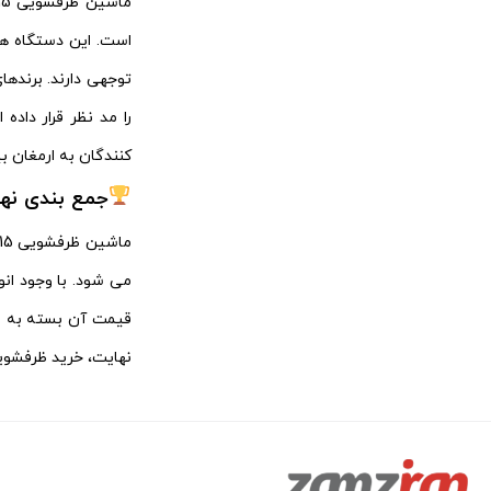
الکترواستیل
16
است. این دستگاه‌ ها
الکتروسان
20
را مد نظر قرار داده
الکترولوکس
1
کنندگان به ارمغان بی
المیرا
5
جمع‌ بندی نه
امرسان
17
امید
1
قیمت آن بسته به ویژ
انرژی
22
نهایت، خرید ظرفشویی 15 نفره با امکانات مناسب و خدمات پس از فروش معتبر، تضمینی برای تجربه‌ ای راحت و مطمئن در آشپزخا
انزو
1
اوباگلاس
1
اوناکس
1