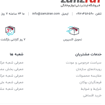
ایران شرق
2
تلفن
09120456590
ایمیل
info@zamziran.com
ما 24 ساعته 7 روز هفته پاسخگوی شما هستیم. (برای ویرایش این متن به پیکربندی پوسته > تب برچسب‌ها مراجعه نمایید.)
ایزووات
2
ایستکول
20
ایکیا
تحویل اکسپرس
7 روز گارانتی بازگشت وجه
2
ایمن گاز مشهد
20
خدمات مشتریان
شعبه ها
اینوکس
1
سیاست مرجوعی و عودت
معرفی شعبه مرک
رویدادهای سازمان
معرفی بخش عمد
ایو
1
مقایسه محصولات
معرفی شعبه مرک
ایوولی
1
فرهنگیان بوکان
معرفی شعبه علی 
شرایط و ضوابط
معرفی شعبه عشا
برادران ایران نژاد
4
خرید اقساطی
برادران سیفی
3