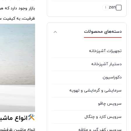
zen
1
بازار وجود دارد که 
ظرفیت، به کیفیت سا
آبسال
9
دسته‌های محصولات
آتشگر
5
آذر تهویه
2
تجهیزات آشپزخانه
آر تی ال
0
دستیار آشپزخانه
آران
1
دکوراسیون
آرتیستون
2
سرمایشی و گرمایشی و تهویه
آرچلیک
1
سرویس چاقو
آرچیداک
1
انواع ماشین ظرفشویی 5
سرویس کارد و چنگال
آردزیا
5
انواع ماشین ظرفشویی 15 نفره در بازار شامل مدل‌ های مختلفی است که هر کدام ویژگی‌ ها و مزایای خاص
سرویس کف گیر و ملاقه