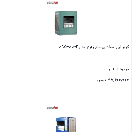
کولر آبی 3500 پوشالی ارج مدل ASC3503F
موجود در انبار
۳۸,۱۰۰,۰۰۰
تومان
بستن