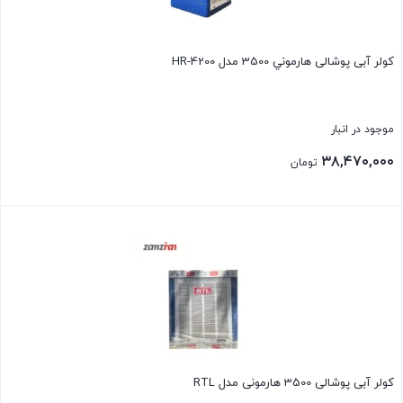
كولر آبی پوشالی هارموني 3500 مدل HR-4200
موجود در انبار
۳۸,۴۷۰,۰۰۰
تومان
بستن
كولر آبی پوشالی 3500 هارمونی مدل RTL