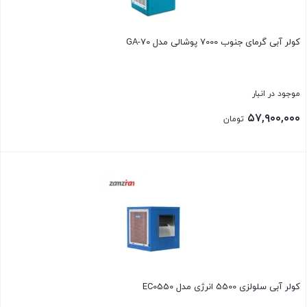
کولر آبی گرمای جنوب 7000 پوشالی مدل GA-70
موجود در انبار
۵۷,۹۰۰,۰۰۰
تومان
بستن
کولر آبی سلولزی 5500 انرژی مدل EC0550