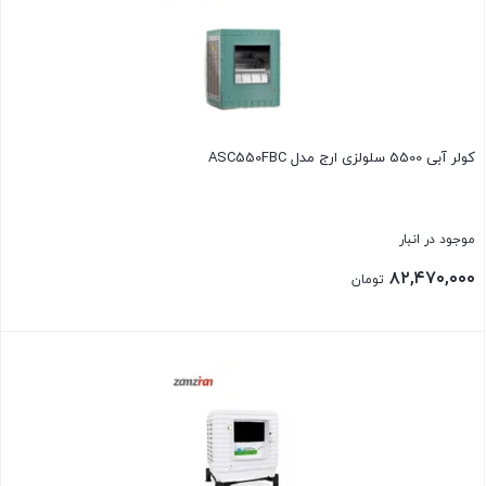
کولر آبی 5500 سلولزی ارج مدل ASC550FBC
موجود در انبار
۸۲,۴۷۰,۰۰۰
تومان
بستن