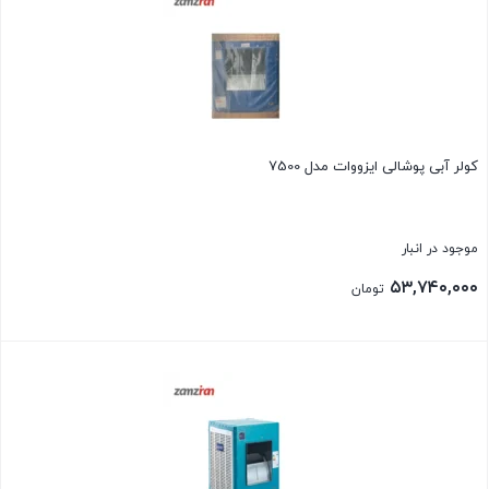
کولر آبی پوشالی ايزووات مدل 7500
موجود در انبار
۵۳,۷۴۰,۰۰۰
تومان
بستن