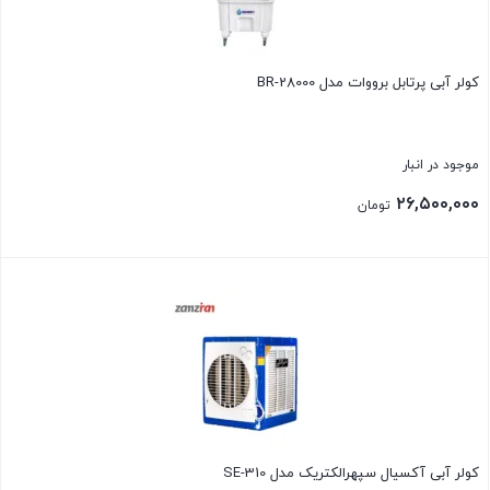
کولر آبی پرتابل برووات مدل BR-28000
موجود در انبار
۲۶,۵۰۰,۰۰۰
تومان
بستن
كولر آبی آكسيال سپهرالكتريک مدل SE-310