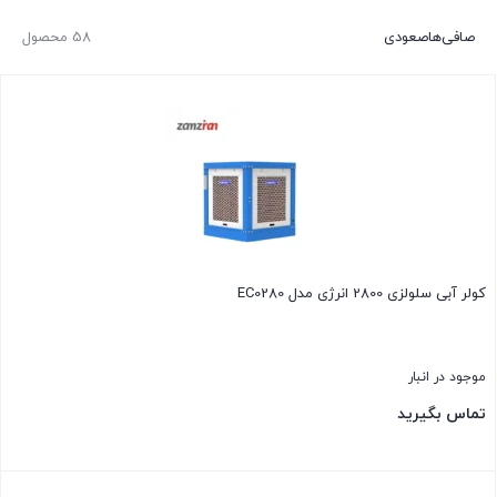
صافی‌ها
صعودی
58 محصول
کولر آبی سلولزی 2800 انرژی مدل EC0280
موجود در انبار
تماس بگیرید
بستن