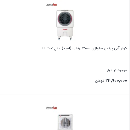
کولر آبی پرتابل سلولزی 3000 برفاب (امید) مدل BF3-Z
موجود در انبار
۲۴,۹۰۰,۰۰۰
تومان
بستن