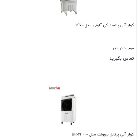
كولر آبی پلاستيكي آلونی مدل 1470
موجود در انبار
تماس بگیرید
بستن
کولر آبی پرتابل برووات مدل BR-24000