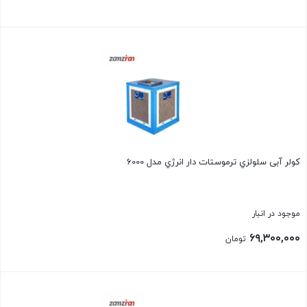
بستن
کولر آبی سلولزي ترموستات دار انرژي مدل 6000
موجود در انبار
۶۹,۳۰۰,۰۰۰
تومان
بستن